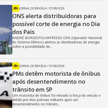
JORNAL DE BRASÍLIA
/
07/08/2026
ONS alerta distribuidoras para
possível corte de energia no Dia
dos Pais
ANDRÉ BORGESFOLHAPRESSO ONS (Operador Nacional
do Sistema Elétrico) alertou as distribuidoras de energia
sobre a possibilidade de...
JORNAL DE BRASÍLIA
/
07/08/2026
PMs detêm motorista de ônibus
após desentendimento no
trânsito em SP
Um motorista de ônibus foi retirado à força do veículo e
detido por dois policiais militares após um
desentendimento no trânsito...