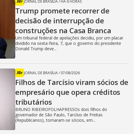
JORNAL DE BRASÍLIA
/
HÁ 6 HORAS
Trump promete recorrer de
decisão de interrupção de
construções na Casa Branca
Um tribunal federal de apelações decidiu, por um placar
dividido na sexta-feira, 7, que o governo do presidente
Donald Trump deve...
JORNAL DE BRASÍLIA
/
07/08/2026
Filhos de Tarcísio viram sócios de
empresário que opera créditos
tributários
BRUNO RIBEIROFOLHAPRESSOs dois filhos do
governador de São Paulo, Tarcísio de Freitas
(Republicanos), tornaram-se sócios, em...