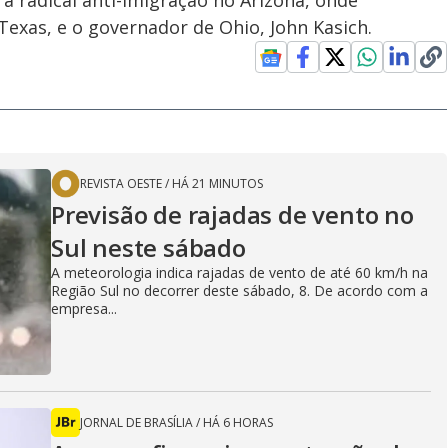
 radical anti-imigração no Arizona, onde
Texas, e o governador de Ohio, John Kasich.
REVISTA OESTE
/
HÁ 21 MINUTOS
Previsão de rajadas de vento no
Sul neste sábado
A meteorologia indica rajadas de vento de até 60 km/h na
Região Sul no decorrer deste sábado, 8. De acordo com a
empresa...
JORNAL DE BRASÍLIA
/
HÁ 6 HORAS