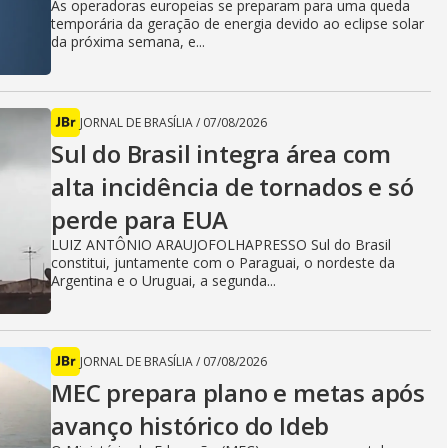
As operadoras europeias se preparam para uma queda
temporária da geração de energia devido ao eclipse solar
da próxima semana, e...
JORNAL DE BRASÍLIA
/
07/08/2026
Sul do Brasil integra área com
alta incidência de tornados e só
perde para EUA
LUIZ ANTÔNIO ARAUJOFOLHAPRESSO Sul do Brasil
constitui, juntamente com o Paraguai, o nordeste da
Argentina e o Uruguai, a segunda...
JORNAL DE BRASÍLIA
/
07/08/2026
MEC prepara plano e metas após
avanço histórico do Ideb