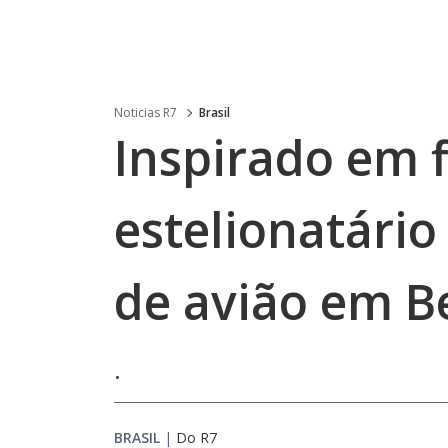
Noticias R7
Brasil
Inspirado em 
estelionatário 
de avião em B
.
BRASIL
|
Do R7