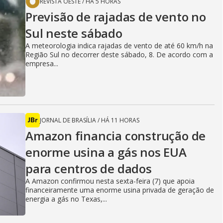
V
REVISTA OESTE
/
HÁ 5 HORAS
Previsão de rajadas de vento no
i
Sul neste sábado
A meteorologia indica rajadas de vento de até 60 km/h na
Região Sul no decorrer deste sábado, 8. De acordo com a
empresa...
d
e
JORNAL DE BRASÍLIA
/
HÁ 11 HORAS
Amazon financia construção de
o
enorme usina a gás nos EUA
para centros de dados
A Amazon confirmou nesta sexta-feira (7) que apoia
financeiramente uma enorme usina privada de geração de
energia a gás no Texas,...