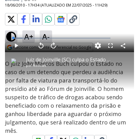
18/06/2010 - 17H34
(ATUALIZADO EM
22/07/2025 - 11H29
)
A+
A-
L
o
a
Adicione como fonte preferencial no Google
d
C
P
V
A
P
F
e
o
l
o
v
u
Opens in new window
d
m
a
l
a
l
:
Juiz de Joinville (SC) culpa o Estado por detento ter perdido audiência
p
y
t
n
l
9
O juiz João Marcos Buch culpou o Estado no
a
a
ç
s
.
por
Notícias
r
r
a
c
4
t
1
r
l
r
3
caso de um detendo que perdeu a audiência
i
0
1
e
%
l
s
0
e
h
por falta de viatura para transportá-lo do
e
s
n
a
g
e
r
u
g
presídio até ao Fórum de Joinville. O homem
n
u
a
d
n
o
d
suspeito de tráfico de drogas acabou sendo
s
o
s
beneficiado com o relaxamento da prisão e
y
ganhou liberdade para aguardar o próximo
julgamento, que será realizado dentro de um
M
V
u
d
mês.
o