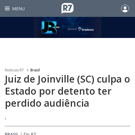
MENU
Noticias R7
Brasil
Juiz de Joinville (SC) culpa o
Estado por detento ter
perdido audiência
.
BRASIL
|
Do R7