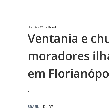
Noticias R7
Brasil
Ventania e ch
moradores ilh
em Florianópol
.
BRASIL
|
Do R7