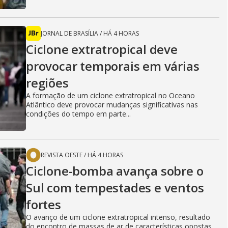
JORNAL DE BRASÍLIA
/
HÁ 4 HORAS
Ciclone extratropical deve
provocar temporais em várias
regiões
A formação de um ciclone extratropical no Oceano
Atlântico deve provocar mudanças significativas nas
condições do tempo em parte...
REVISTA OESTE
/
HÁ 4 HORAS
Ciclone-bomba avança sobre o
Sul com tempestades e ventos
fortes
O avanço de um ciclone extratropical intenso, resultado
do encontro de massas de ar de características opostas