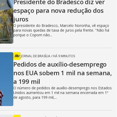
V
Presidente do Bradesco diz ver
espaço para nova redução dos
i
juros
O presidente do Bradesco, Marcelo Noronha, vê espaço
para novas quedas de taxa de juros pela frente. "Não há
d
porque o Copom não...
e
JORNAL DE BRASÍLIA
/
HÁ 9 MINUTOS
Pedidos de auxílio-desemprego
nos EUA sobem 1 mil na semana,
o
a 199 mil
O número de pedidos de auxílio-desemprego nos Estados
Unidos aumentou em 1 mil na semana encerrada em 1º
de agosto, para 199 mil,...