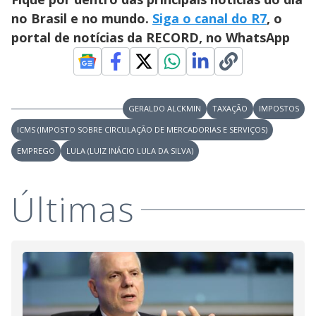
d
no Brasil e no mundo.
Siga o canal do R7
, o
portal de notícias da RECORD, no WhatsApp
e
o
GERALDO ALCKMIN
TAXAÇÃO
IMPOSTOS
ICMS (IMPOSTO SOBRE CIRCULAÇÃO DE MERCADORIAS E SERVIÇOS)
EMPREGO
LULA (LUIZ INÁCIO LULA DA SILVA)
Últimas