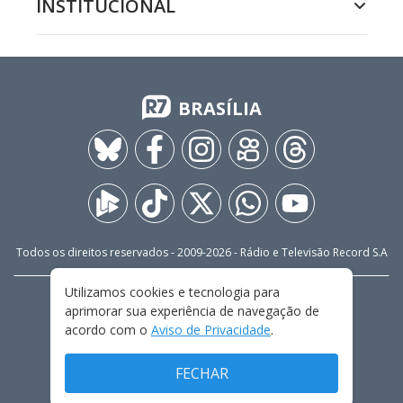
INSTITUCIONAL
BRASÍLIA
Todos os direitos reservados - 2009-
2026
- Rádio e Televisão Record S.A
Utilizamos cookies e tecnologia para
CARREIRA
FALE CONOSCO
PRIVACIDADE
aprimorar sua experiência de navegação de
TERMOS E CONDIÇÕES DE USO
acordo com o
Aviso de Privacidade
.
FECHAR