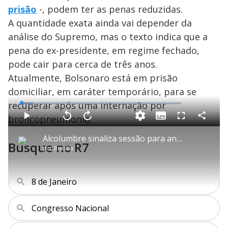
prisão
-, podem ter as penas reduzidas.
A quantidade exata ainda vai depender da
análise do Supremo, mas o texto indica que a
pena do ex-presidente, em regime fechado,
pode cair para cerca de três anos.
Atualmente, Bolsonaro está em prisão
domiciliar, em caráter temporário, para se
recuperar após uma internação por
L
o
a
broncopneumonia.
S
d
u
C
P
V
A
P
F
e
b
o
l
o
v
u
d
t
m
a
l
a
l
:
Alcolumbre sinaliza sessão para analisar veto à dosimetria ‘o mais rápido possível'
i
p
y
t
n
l
7
Busque no R7
t
a
a
ç
s
.
por
Brasília
l
r
r
a
c
3
e
t
1
r
l
r
3
s
i
0
1
e
%
l
s
0
e
h
e
s
n
a
g
e
r
8 de Janeiro
u
g
n
u
a
d
n
o
d
s
o
s
Congresso Nacional