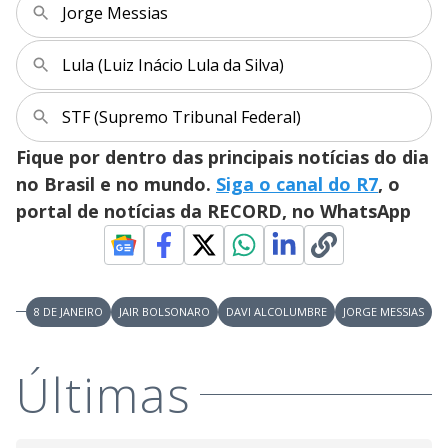
y
Jorge Messias
M
V
u
d
o
Lula (Luiz Inácio Lula da Silva)
i
STF (Supremo Tribunal Federal)
Fique por dentro das principais notícias do dia
d
no Brasil e no mundo.
Siga o canal do R7
, o
portal de notícias da RECORD, no WhatsApp
e
o
8 DE JANEIRO
JAIR BOLSONARO
DAVI ALCOLUMBRE
JORGE MESSIAS
Últimas