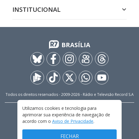
INSTITUCIONAL
BRASÍLIA
Todos os direitos reservados - 2009-
2026
- Rádio e Televisão Record S.A
Utilizamos cookies e tecnologia para
CARREIRA
FALE CONOSCO
PRIVACIDADE
aprimorar sua experiência de navegação de
TERMOS E CONDIÇÕES DE USO
acordo com o
Aviso de Privacidade
.
FECHAR