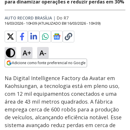
para dinamizar operações e reduzir perdas em 30%
AUTO RECORD BRASÍLIA
|
Do R7
16/03/2026 - 10H39
(ATUALIZADO EM
16/03/2026 - 10H39
)
A+
A-
Loaded
:
24.05%
Adicione como fonte preferencial no Google
Subtitles
Ativar
Som
Opens in new window
Na Digital Intelligence Factory da Avatar em
Kaohsiungan, a tecnologia está em pleno uso,
com 12 mil equipamentos conectados e uma
área de 43 mil metros quadrados. A fábrica
emprega cerca de 600 robôs para a produção
de veículos, alcançando eficiência notável. Esse
sistema avançado reduz perdas em cerca de