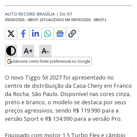
AUTO RECORD BRASÍLIA
|
Do R7
09/03/2026 - 08H31
(ATUALIZADO EM
09/03/2026 - 08H31
)
A+
A-
Loaded
:
27.33%
Adicione como fonte preferencial no Google
Subtitles
Ativar
Som
Opens in new window
O novo Tiggo 5X 2027 foi apresentado no
centro de distribuição da Caoa Chery em Franco
da Rocha, São Paulo. Disponível nas cores cinza,
preto e branco, o modelo se destaca por seus
preços agressivos, sendo R$ 119.990 para a
versão Sport e R$ 134.990 para a versão Pro.
Equipado com motor 1.5 Turbo Flex e câmbio