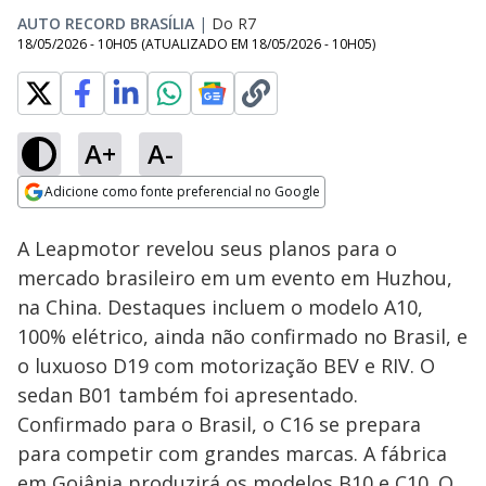
AUTO RECORD BRASÍLIA
|
Do R7
18/05/2026 - 10H05
(ATUALIZADO EM
18/05/2026 - 10H05
)
A+
A-
Loaded
:
21.72%
Adicione como fonte preferencial no Google
Subtitles
Ativar
Som
Opens in new window
A Leapmotor revelou seus planos para o
mercado brasileiro em um evento em Huzhou,
na China. Destaques incluem o modelo A10,
100% elétrico, ainda não confirmado no Brasil, e
o luxuoso D19 com motorização BEV e RIV. O
sedan B01 também foi apresentado.
Confirmado para o Brasil, o C16 se prepara
para competir com grandes marcas. A fábrica
em Goiânia produzirá os modelos B10 e C10. O