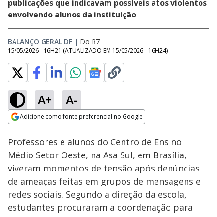
publicações que indicavam possíveis atos violentos
envolvendo alunos da instituição
BALANÇO GERAL DF
|
Do R7
15/05/2026 - 16H21
(ATUALIZADO EM
15/05/2026 - 16H24
)
A+
A-
Loaded
:
64.77%
Adicione como fonte preferencial no Google
Subtitles
Ativar
Som
Opens in new window
Professores e alunos do Centro de Ensino
Médio Setor Oeste, na Asa Sul, em Brasília,
viveram momentos de tensão após denúncias
de ameaças feitas em grupos de mensagens e
redes sociais. Segundo a direção da escola,
estudantes procuraram a coordenação para