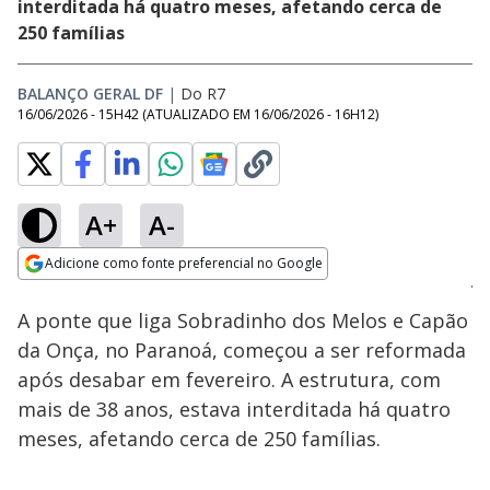
interditada há quatro meses, afetando cerca de
250 famílias
BALANÇO GERAL DF
|
Do R7
16/06/2026 - 15H42
(ATUALIZADO EM
16/06/2026 - 16H12
)
A+
A-
Loaded
:
21.58%
Adicione como fonte preferencial no Google
Subtitles
Ativar
Som
Opens in new window
A ponte que liga Sobradinho dos Melos e Capão
da Onça, no Paranoá, começou a ser reformada
após desabar em fevereiro. A estrutura, com
mais de 38 anos, estava interditada há quatro
meses, afetando cerca de 250 famílias.