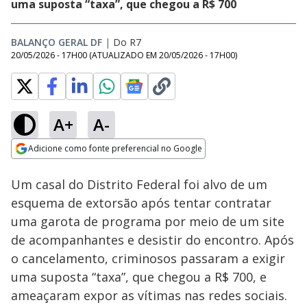
uma suposta “taxa”, que chegou a R$ 700
BALANÇO GERAL DF
|
Do R7
20/05/2026 - 17H00
(ATUALIZADO EM
20/05/2026 - 17H00
)
A+
A-
Loaded
:
9.29%
Adicione como fonte preferencial no Google
Subtitles
Ativar
Som
Opens in new window
Um casal do Distrito Federal foi alvo de um
esquema de extorsão após tentar contratar
uma garota de programa por meio de um site
de acompanhantes e desistir do encontro. Após
o cancelamento, criminosos passaram a exigir
uma suposta “taxa”, que chegou a R$ 700, e
ameaçaram expor as vítimas nas redes sociais.