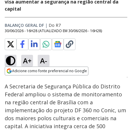
visa aumentar a segurança na região central da
capital
BALANÇO GERAL DF
|
Do R7
30/06/2026 - 16H28
(ATUALIZADO EM
30/06/2026 - 16H28
)
A+
A-
Loaded
:
83.80%
Adicione como fonte preferencial no Google
Subtitles
Ativar
Som
Opens in new window
A Secretaria de Segurança Pública do Distrito
Federal ampliou o sistema de monitoramento
na região central de Brasília com a
implementação do projeto DF 360 no Conic, um
dos maiores polos culturais e comerciais na
capital. A iniciativa integra cerca de 500