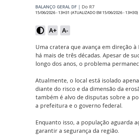
BALANÇO GERAL DF
|
Do R7
15/06/2026 - 13H31
(ATUALIZADO EM
15/06/2026 - 13H30
)
Loaded
:
29.67%
A+
A-
Ativar
Som
Uma cratera que avança em direção à 
há mais de três décadas. Apesar de suc
longo dos anos, o problema permanece
Atualmente, o local está isolado apen
diante do risco e da dimensão da erosã
também é alvo de disputas sobre a pos
a prefeitura e o governo federal.
Enquanto isso, a população aguarda a
garantir a segurança da região.