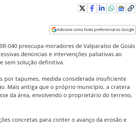
Adicione como fonte preferencial no Google
Subtitles
Velocidade
Opens in new window
BR-040 preocupa moradores de Valparaíso de Goiás
essivas denúncias e intervenções paliativas ao
 sem solução definitiva.
as por tapumes, medida considerada insuficiente
o. Mais antiga que o próprio município, a cratera
se da área, envolvendo o proprietário do terreno,
ções concretas para conter o avanço da erosão e