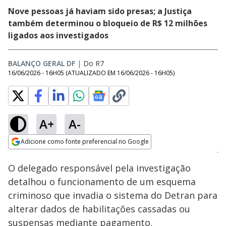
Nove pessoas já haviam sido presas; a Justiça
também determinou o bloqueio de R$ 12 milhões
ligados aos investigados
BALANÇO GERAL DF
|
Do R7
16/06/2026 - 16H05
(ATUALIZADO EM
16/06/2026 - 16H05
)
A+
A-
Loaded
:
27.89%
Adicione como fonte preferencial no Google
Subtitles
Ativar
Som
Opens in new window
O delegado responsável pela investigação
detalhou o funcionamento de um esquema
criminoso que invadia o sistema do Detran para
alterar dados de habilitações cassadas ou
suspensas mediante pagamento.