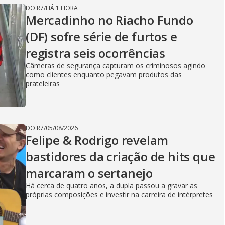
DO R7
/
HÁ 1 HORA
Mercadinho no Riacho Fundo
(DF) sofre série de furtos e
registra seis ocorrências
Câmeras de segurança capturam os criminosos agindo
como clientes enquanto pegavam produtos das
prateleiras
DO R7
/
05/08/2026
Felipe & Rodrigo revelam
bastidores da criação de hits que
marcaram o sertanejo
Há cerca de quatro anos, a dupla passou a gravar as
próprias composições e investir na carreira de intérpretes