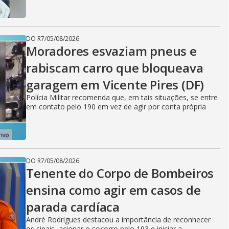
DO R7
/
05/08/2026
Moradores esvaziam pneus e
rabiscam carro que bloqueava
garagem em Vicente Pires (DF)
Polícia Militar recomenda que, em tais situações, se entre
em contato pelo 190 em vez de agir por conta própria
DO R7
/
05/08/2026
Tenente do Corpo de Bombeiros
ensina como agir em casos de
parada cardíaca
André Rodrigues destacou a importância de reconhecer
os sinais, acionar o socorro pelo 193 e iniciar a