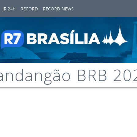
JR 24H
RECORD
RECORD NEWS
andangão BRB 20