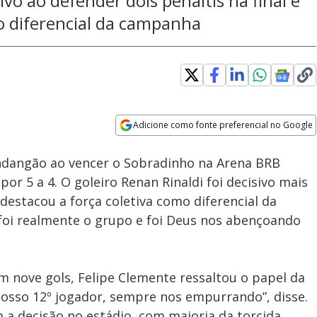
ivo ao defender dois pênaltis na final e
o diferencial da campanha
Adicione como fonte preferencial no Google
Subtitles
Velocidade
Opens in new window
ndangão ao vencer o Sobradinho na Arena BRB
or 5 a 4. O goleiro Renan Rinaldi foi decisivo mais
 destacou a força coletiva como diferencial da
foi realmente o grupo e foi Deus nos abençoando
m nove gols, Felipe Clemente ressaltou o papel da
 nosso 12º jogador, sempre nos empurrando”, disse.
a decisão no estádio, com maioria da torcida