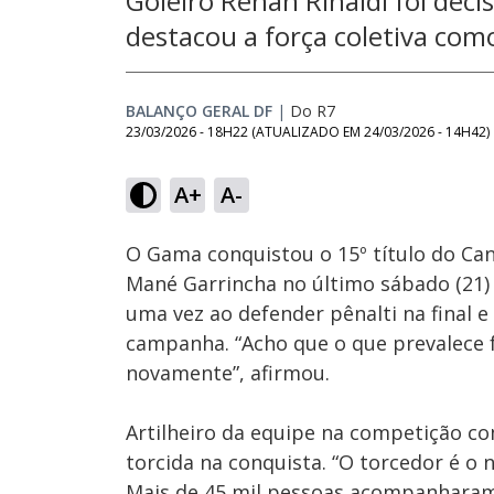
Goleiro Renan Rinaldi foi decis
destacou a força coletiva com
BALANÇO GERAL DF
|
Do R7
23/03/2026 - 18H22
(ATUALIZADO EM
24/03/2026 - 14H42
)
Loaded
:
25.72%
A+
A-
Ativar
Som
O Gama conquistou o 15º título do Ca
Mané Garrincha no último sábado (21) p
uma vez ao defender pênalti na final e
campanha. “Acho que o que prevalece 
novamente”, afirmou.
Artilheiro da equipe na competição co
torcida na conquista. “O torcedor é o
Mais de 45 mil pessoas acompanharam 