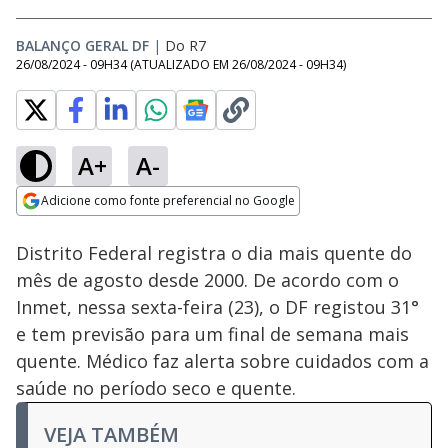
BALANÇO GERAL DF
|
Do R7
26/08/2024 - 09H34
(ATUALIZADO EM
26/08/2024 - 09H34
)
A+
A-
Loaded
:
22.84%
Adicione como fonte preferencial no Google
Ativar
Som
Opens in new window
Distrito Federal registra o dia mais quente do
mês de agosto desde 2000. De acordo com o
Inmet, nessa sexta-feira (23), o DF registou 31°
e tem previsão para um final de semana mais
quente. Médico faz alerta sobre cuidados com a
saúde no período seco e quente.
VEJA TAMBÉM