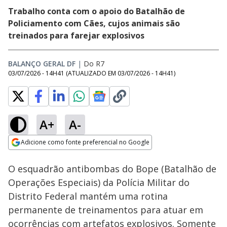
Trabalho conta com o apoio do Batalhão de
Policiamento com Cães, cujos animais são
treinados para farejar explosivos
BALANÇO GERAL DF
|
Do R7
03/07/2026 - 14H41
(ATUALIZADO EM
03/07/2026 - 14H41
)
A+
A-
Loaded
:
7.40%
Adicione como fonte preferencial no Google
Subtitles
Ativar
Som
Opens in new window
O esquadrão antibombas do Bope (Batalhão de
Operações Especiais) da Polícia Militar do
Distrito Federal mantém uma rotina
permanente de treinamentos para atuar em
ocorrências com artefatos explosivos. Somente