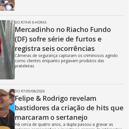
DO R7
/
HÁ 6 HORAS
Mercadinho no Riacho Fundo
(DF) sofre série de furtos e
registra seis ocorrências
Câmeras de segurança capturam os criminosos agindo
como clientes enquanto pegavam produtos das
prateleiras
DO R7
/
05/08/2026
Felipe & Rodrigo revelam
bastidores da criação de hits que
marcaram o sertanejo
Há cerca de quatro anos, a dupla passou a gravar as