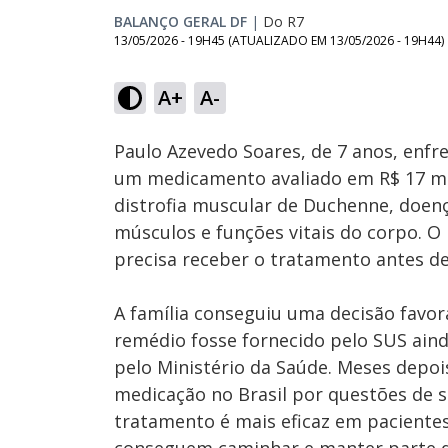
BALANÇO GERAL DF
|
Do R7
13/05/2026 - 19H45
(ATUALIZADO EM
13/05/2026 - 19H44
)
Loaded
:
21.69%
A+
A-
Ativar
Som
Paulo Azevedo Soares, de 7 anos, enf
um medicamento avaliado em R$ 17 mi
distrofia muscular de Duchenne, doen
músculos e funções vitais do corpo. O
precisa receber o tratamento antes de
A família conseguiu uma decisão favor
remédio fosse fornecido pelo SUS ain
pelo Ministério da Saúde. Meses depoi
medicação no Brasil por questões de s
tratamento é mais eficaz em pacientes