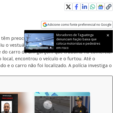
Adicione como fonte preferencial no Google
Velocidade
Opens in new window
Moradores de Taguatinga
s têm preocupado moradores e comerciantes da
denunciam fiação baixa que
coloca motoristas e pedestres
iu o vestuário de um restaurante e furtou duas
em risco
e do carro de um garçom que trabalha no comércio.
local, encontrou o veículo e o furtou. Até o
o e o carro não foi localizado. A polícia investiga o