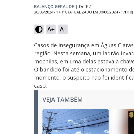
BALANÇO GERAL DF
|
Do R7
30/08/2024 - 17H10
(ATUALIZADO EM
30/08/2024 - 17H10
)
Loaded
:
27.43%
A+
A-
Ativar
Som
Casos de insegurança em Águas Clara
região. Nesta semana, um ladrão invad
mochilas, em uma delas estava a chav
O bandido foi até o estacionamento do 
momento, o suspeito não foi identificad
caso.
VEJA TAMBÉM