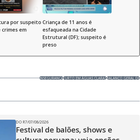
ocura por suspeito
Criança de 11 anos é
e crimes em
esfaqueada na Cidade
Estrutural (DF); suspeito é
preso
INSEGURANÇA
FURTO EM ÁGUAS CLARAS
BALANÇO GERAL DF
DO R7
/
07/08/2026
Festival de balões, shows e
cultura peruana: veja opções