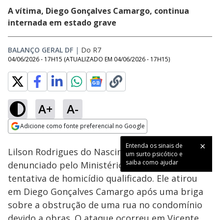
A vítima, Diego Gonçalves Camargo, continua
internada em estado grave
BALANÇO GERAL DF
|
Do R7
04/06/2026 - 17H15
(ATUALIZADO EM
04/06/2026 - 17H15
)
A+
A-
Loaded
:
18.39%
Adicione como fonte preferencial no Google
Subtitles
Ativar
Som
Opens in new window
Entenda os sinais de
Lilson Rodrigues do Nascimento, foi
um surto psicótico e
saiba como ajudar
denunciado pelo Ministério Público por
tentativa de homicídio qualificado. Ele atirou
em Diego Gonçalves Camargo após uma briga
sobre a obstrução de uma rua no condomínio
devido a obras. O ataque ocorreu em Vicente