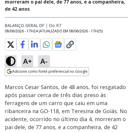
morreram o pai dele, de 77 anos, e a companheira,
de 42 anos
BALANÇO GERAL DF
|
Do R7
08/06/2026 - 17H24
(ATUALIZADO EM
08/06/2026 - 17H25
)
A+
A-
Loaded
:
17.81%
Adicione como fonte preferencial no Google
Subtitles
Ativar
Som
Opens in new window
Marcos Cesar Santos, de 48 anos, foi resgatado
após passar cerca de três dias preso às
ferragens de um carro que caiu em uma
ribanceira na GO-118, em Teresina de Goiás. No
acidente, ocorrido no último dia 4, morreram o
pai dele, de 77 anos, e a companheira, de 42