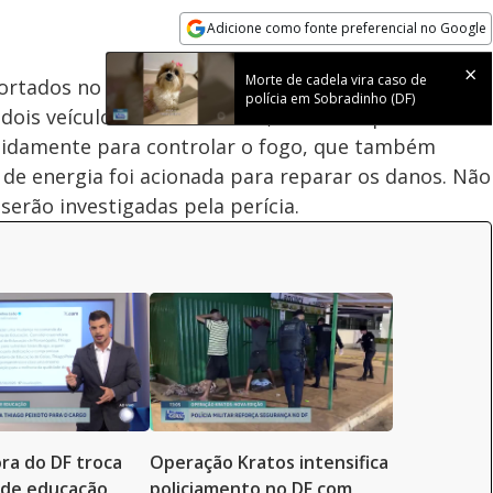
Adicione como fonte preferencial no Google
Subtitles
Velocidade
Opens in new window
Morte de cadela vira caso de
rtados no Sia (DF), onde três carros pegaram fogo,
polícia em Sobradinho (DF)
dois veículos. Os bombeiros, liderados pelo
pidamente para controlar o fogo, que também
a de energia foi acionada para reparar os danos. Não
serão investigadas pela perícia.
ra do DF troca
Operação Kratos intensifica
 de educação
policiamento no DF com