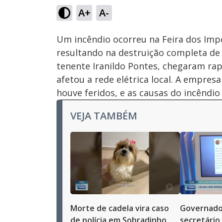
51.50%
A+
A-
Ativar
Som
Um incêndio ocorreu na Feira dos Impo
resultando na destruição completa de 
tenente Iranildo Pontes, chegaram ra
afetou a rede elétrica local. A empres
houve feridos, e as causas do incêndio 
VEJA TAMBÉM
Morte de cadela vira caso
Governado
de polícia em Sobradinho
secretário