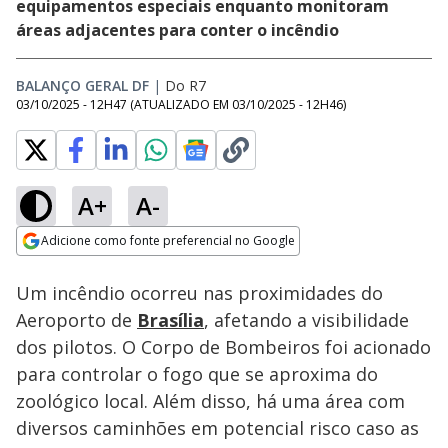
equipamentos especiais enquanto monitoram
áreas adjacentes para conter o incêndio
BALANÇO GERAL DF
|
Do R7
03/10/2025 - 12H47
(ATUALIZADO EM
03/10/2025 - 12H46
)
A+
A-
Loaded
:
7.06%
Adicione como fonte preferencial no Google
Subtitles
Ativar
Som
Opens in new window
Um incêndio ocorreu nas proximidades do
Aeroporto de
Brasília
, afetando a visibilidade
dos pilotos. O Corpo de Bombeiros foi acionado
para controlar o fogo que se aproxima do
zoológico local. Além disso, há uma área com
diversos caminhões em potencial risco caso as