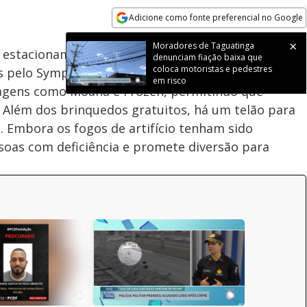
Adicione como fonte preferencial no Google
Subtitles
Velocidade
Opens in new window
Moradores de Taguatinga
 estacionamento 9 do Parque da Cidade em Brasília
denunciam fiação baixa que
coloca motoristas e pedestres
is pelo Sympla. O evento oferece espetáculos
em risco
nagens como Moana e Frozen, permitindo que
 Além dos brinquedos gratuitos, há um telão para
Embora os fogos de artifício tenham sido
essoas com deficiência e promete diversão para