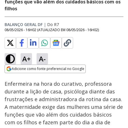
funções que vão além dos cuidados básicos com os
filhos
BALANÇO GERAL DF
|
Do R7
08/05/2026 - 16H02
(ATUALIZADO EM
08/05/2026 - 16H02
)
A+
A-
Loaded
:
10.29%
Adicione como fonte preferencial no Google
Subtitles
Ativar
Som
Opens in new window
Enfermeira na hora do curativo, professora
durante a lição de casa, psicóloga diante das
frustrações e administradora da rotina da casa.
A maternidade exige das mulheres uma série de
funções que vão além dos cuidados básicos
com os filhos e fazem parte do dia a dia de