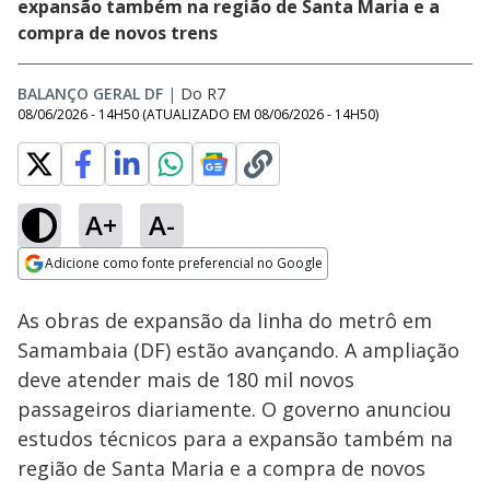
expansão também na região de Santa Maria e a
compra de novos trens
BALANÇO GERAL DF
|
Do R7
08/06/2026 - 14H50
(ATUALIZADO EM
08/06/2026 - 14H50
)
A+
A-
Loaded
:
62.22%
Adicione como fonte preferencial no Google
Subtitles
Ativar
Som
Opens in new window
As obras de expansão da linha do metrô em
Samambaia (DF) estão avançando. A ampliação
deve atender mais de 180 mil novos
passageiros diariamente. O governo anunciou
estudos técnicos para a expansão também na
região de Santa Maria e a compra de novos