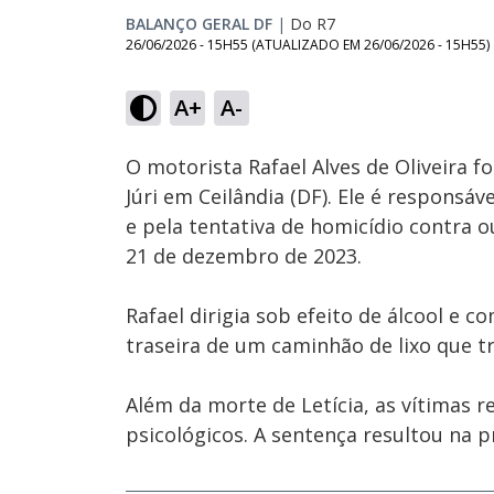
BALANÇO GERAL DF
|
Do R7
26/06/2026 - 15H55
(ATUALIZADO EM
26/06/2026 - 15H55
)
Loaded
:
58.01%
A+
A-
Ativar
Som
O motorista Rafael Alves de Oliveira f
Júri em Ceilândia (DF). Ele é responsá
e pela tentativa de homicídio contra 
21 de dezembro de 2023.
Rafael dirigia sob efeito de álcool e c
traseira de um caminhão de lixo que t
Além da morte de Letícia, as vítimas r
psicológicos. A sentença resultou na p