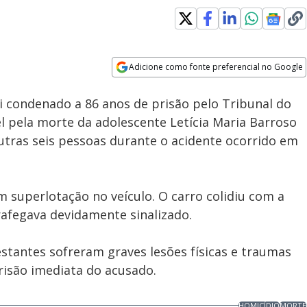
Adicione como fonte preferencial no Google
Subtitles
Velocidade
Opens in new window
oi condenado a 86 anos de prisão pelo Tribunal do
vel pela morte da adolescente Letícia Maria Barroso
outras seis pessoas durante o acidente ocorrido em
om superlotação no veículo. O carro colidiu com a
rafegava devidamente sinalizado.
estantes sofreram graves lesões físicas e traumas
risão imediata do acusado.
HOMICÍDIO
MORTE