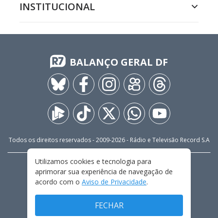
INSTITUCIONAL
BALANÇO GERAL DF
Todos os direitos reservados - 2009-
2026
- Rádio e Televisão Record S.A
Utilizamos cookies e tecnologia para
CARREIRA
FALE CONOSCO
PRIVACIDADE
aprimorar sua experiência de navegação de
TERMOS E CONDIÇÕES DE USO
acordo com o
Aviso de Privacidade
.
FECHAR