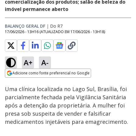
comercialização dos produtos; salão de beleza do
imóvel permanece aberto
BALANÇO GERAL DF
|
Do R7
17/06/2026 - 13H16
(ATUALIZADO EM
17/06/2026 - 13H18
)
A+
A-
Loaded
:
17.32%
Adicione como fonte preferencial no Google
Subtitles
Ativar
Som
Opens in new window
Uma clínica localizada no Lago Sul, Brasília, foi
parcialmente fechada pela Vigilância Sanitária
após a detenção da proprietária. A mulher foi
presa sob suspeita de vender e falsificar
medicamentos injetáveis para emagrecimento.