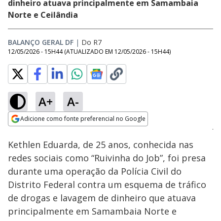
dinheiro atuava principalmente em Samambaia
Norte e Ceilândia
BALANÇO GERAL DF
|
Do R7
12/05/2026 - 15H44
(ATUALIZADO EM
12/05/2026 - 15H44
)
A+
A-
Loaded
:
28.59%
Adicione como fonte preferencial no Google
Subtitles
Ativar
Som
Opens in new window
Kethlen Eduarda, de 25 anos, conhecida nas
redes sociais como “Ruivinha do Job”, foi presa
durante uma operação da Polícia Civil do
Distrito Federal contra um esquema de tráfico
de drogas e lavagem de dinheiro que atuava
principalmente em Samambaia Norte e