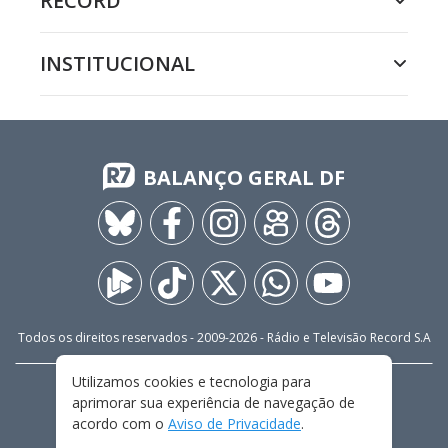
RECORD
INSTITUCIONAL
BALANÇO GERAL DF
Todos os direitos reservados - 2009-
2026
- Rádio e Televisão Record S.A
Utilizamos cookies e tecnologia para
CARREIRA
FALE CONOSCO
PRIVACIDADE
aprimorar sua experiência de navegação de
TERMOS E CONDIÇÕES DE USO
acordo com o
Aviso de Privacidade
.