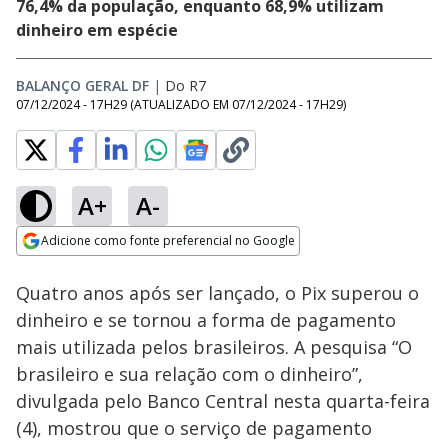
76,4% da população, enquanto 68,9% utilizam
dinheiro em espécie
BALANÇO GERAL DF
|
Do R7
07/12/2024 - 17H29
(ATUALIZADO EM
07/12/2024 - 17H29
)
A+
A-
Loaded
:
20.38%
Adicione como fonte preferencial no Google
Ativar
Som
Opens in new window
Quatro anos após ser lançado, o Pix superou o
dinheiro e se tornou a forma de pagamento
mais utilizada pelos brasileiros. A pesquisa “O
brasileiro e sua relação com o dinheiro”,
divulgada pelo Banco Central nesta quarta-feira
(4), mostrou que o serviço de pagamento