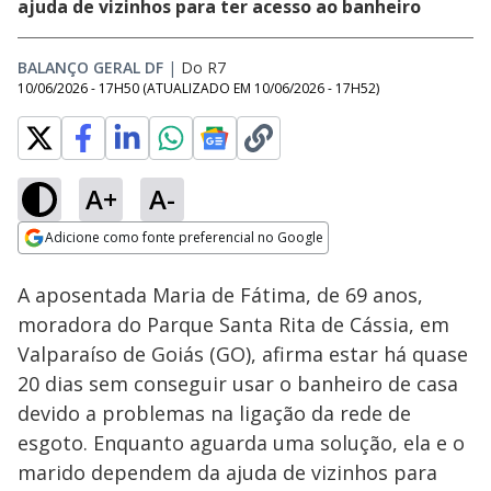
ajuda de vizinhos para ter acesso ao banheiro
BALANÇO GERAL DF
|
Do R7
10/06/2026 - 17H50
(ATUALIZADO EM
10/06/2026 - 17H52
)
A+
A-
Loaded
:
14.03%
Adicione como fonte preferencial no Google
Subtitles
Ativar
Som
Opens in new window
A aposentada Maria de Fátima, de 69 anos,
moradora do Parque Santa Rita de Cássia, em
Valparaíso de Goiás (GO), afirma estar há quase
20 dias sem conseguir usar o banheiro de casa
devido a problemas na ligação da rede de
esgoto. Enquanto aguarda uma solução, ela e o
marido dependem da ajuda de vizinhos para