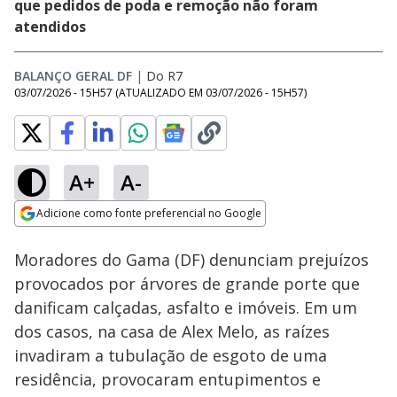
que pedidos de poda e remoção não foram
atendidos
BALANÇO GERAL DF
|
Do R7
03/07/2026 - 15H57
(ATUALIZADO EM
03/07/2026 - 15H57
)
A+
A-
Loaded
:
32.91%
Adicione como fonte preferencial no Google
Subtitles
Ativar
Som
Opens in new window
Moradores do Gama (DF) denunciam prejuízos
provocados por árvores de grande porte que
danificam calçadas, asfalto e imóveis. Em um
dos casos, na casa de Alex Melo, as raízes
invadiram a tubulação de esgoto de uma
residência, provocaram entupimentos e