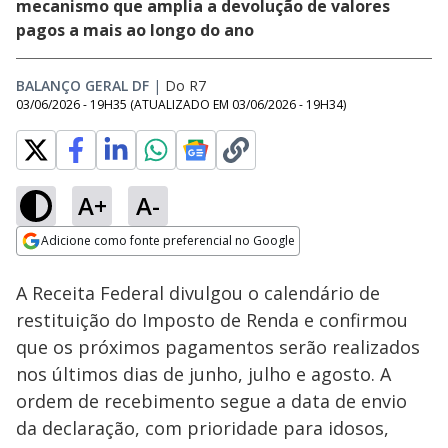
mecanismo que amplia a devolução de valores
pagos a mais ao longo do ano
BALANÇO GERAL DF
|
Do R7
03/06/2026 - 19H35
(ATUALIZADO EM
03/06/2026 - 19H34
)
A+
A-
Loaded
:
33.64%
Adicione como fonte preferencial no Google
Subtitles
Ativar
Som
Opens in new window
A Receita Federal divulgou o calendário de
restituição do Imposto de Renda e confirmou
que os próximos pagamentos serão realizados
nos últimos dias de junho, julho e agosto. A
ordem de recebimento segue a data de envio
da declaração, com prioridade para idosos,