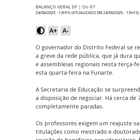
BALANÇO GERAL DF
|
Do R7
24/06/2025 - 13H15
(ATUALIZADO EM
24/06/2025 - 13H15
)
Loaded
:
27.36%
A+
A-
Ativar
Som
O governador do Distrito Federal se r
a greve da rede pública, que já dura 
e assembleias regionais nesta terça-f
esta quarta-feira na Funarte.
A Secretaria de Educação se surpreend
a disposição de negociar. Há cerca de
completamente paradas.
Os professores exigem um reajuste sa
titulações como mestrado e doutorado,