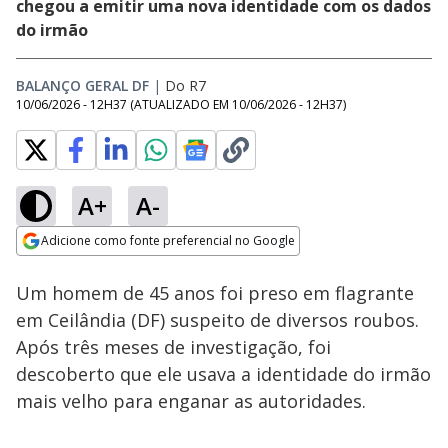
chegou a emitir uma nova identidade com os dados
do irmão
BALANÇO GERAL DF
|
Do R7
10/06/2026 - 12H37
(ATUALIZADO EM
10/06/2026 - 12H37
)
A+
A-
Loaded
:
27.38%
Adicione como fonte preferencial no Google
Subtitles
Ativar
Som
Opens in new window
Um homem de 45 anos foi preso em flagrante
em Ceilândia (DF) suspeito de diversos roubos.
Após três meses de investigação, foi
descoberto que ele usava a identidade do irmão
mais velho para enganar as autoridades.