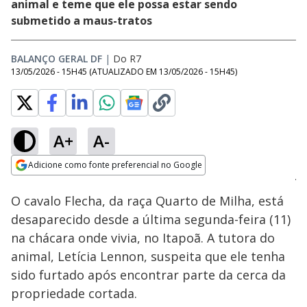
animal e teme que ele possa estar sendo
submetido a maus-tratos
BALANÇO GERAL DF
|
Do R7
13/05/2026 - 15H45
(ATUALIZADO EM
13/05/2026 - 15H45
)
A+
A-
Loaded
:
17.11%
Adicione como fonte preferencial no Google
Subtitles
Ativar
Som
Opens in new window
O cavalo Flecha, da raça Quarto de Milha, está
desaparecido desde a última segunda-feira (11)
na chácara onde vivia, no Itapoã. A tutora do
animal, Letícia Lennon, suspeita que ele tenha
sido furtado após encontrar parte da cerca da
propriedade cortada.