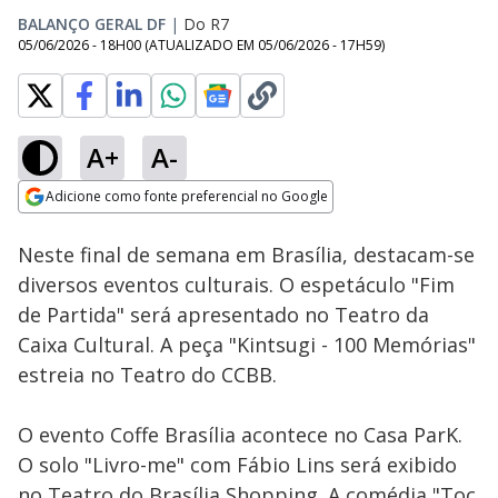
BALANÇO GERAL DF
|
Do R7
05/06/2026 - 18H00
(ATUALIZADO EM
05/06/2026 - 17H59
)
A+
A-
Loaded
:
15.74%
Adicione como fonte preferencial no Google
Subtitles
Ativar
Som
Opens in new window
Neste final de semana em Brasília, destacam-se
diversos eventos culturais. O espetáculo "Fim
de Partida" será apresentado no Teatro da
Caixa Cultural. A peça "Kintsugi - 100 Memórias"
estreia no Teatro do CCBB.
O evento Coffe Brasília acontece no Casa ParK.
O solo "Livro-me" com Fábio Lins será exibido
no Teatro do Brasília Shopping. A comédia "Toc