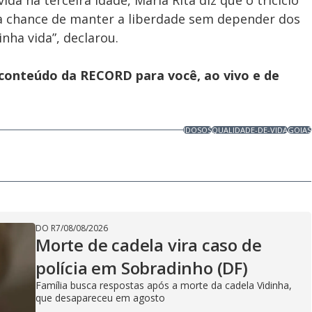
da na terceira idade, Maria Rita diz que o triciclo
 a chance de manter a liberdade sem depender dos
nha vida”, declarou.
 conteúdo da RECORD para você, ao vivo e de
IDOSOS
QUALIDADE-DE-VIDA
GOIAS
DO R7
/
08/08/2026
Morte de cadela vira caso de
polícia em Sobradinho (DF)
Família busca respostas após a morte da cadela Vidinha,
que desapareceu em agosto