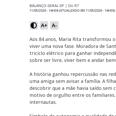
BALANÇO GERAL DF
|
Do R7
11/05/2026 - 16H04
(ATUALIZADO EM
11/05/2026 - 16H03
)
Loaded
:
11.50%
A+
A-
Ativar
Som
Aos 84 anos, Maria Rita transformou 
viver uma nova fase. Moradora de San
triciclo elétrico para ganhar independê
sobre ser livre, viver bem e andar bem
A história ganhou repercussão nas rede
uma amiga sem avisar a família. A filh
descobrir que a mãe havia saído sem 
motivo de orgulho entre os familiares.
internautas.