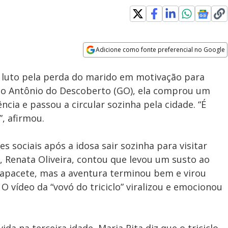
Adicione como fonte preferencial no Google
Subtitles
Velocidade
Opens in new window
o luto pela perda do marido em motivação para
to Antônio do Descoberto (GO), ela comprou um
ncia e passou a circular sozinha pela cidade. “É
”, afirmou.
s sociais após a idosa sair sozinha para visitar
a, Renata Oliveira, contou que levou um susto ao
capacete, mas a aventura terminou bem e virou
 O vídeo da “vovó do triciclo” viralizou e emocionou