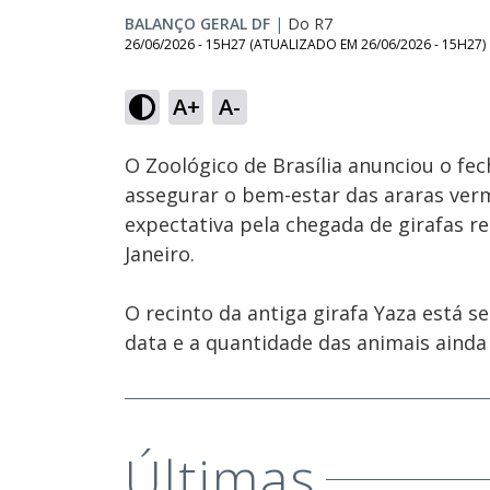
BALANÇO GERAL DF
|
Do R7
26/06/2026 - 15H27
(ATUALIZADO EM
26/06/2026 - 15H27
)
Loaded
:
45.10%
A+
A-
Ativar
Som
O Zoológico de Brasília anunciou o fe
assegurar o bem-estar das araras ver
expectativa pela chegada de girafas r
Janeiro.
O recinto da antiga girafa Yaza está 
data e a quantidade das animais ainda
Últimas