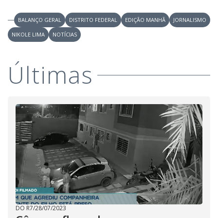
V
u
d
o
BALANÇO GERAL
DISTRITO FEDERAL
EDIÇÃO MANHÃ
JORNALISMO
i
NIKOLE LIMA
NOTÍCIAS
d
Últimas
e
o
DO R7
/
28/07/2023