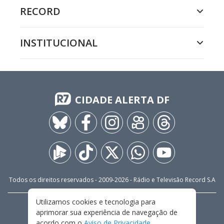
RECORD
INSTITUCIONAL
CIDADE ALERTA DF
Todos os direitos reservados - 2009-
2026
- Rádio e Televisão Record S.A
Utilizamos cookies e tecnologia para
CARREIRA
FALE CONOSCO
PRIVACIDADE
aprimorar sua experiência de navegação de
TERMOS E CONDIÇÕES DE USO
acordo com o
Aviso de Privacidade
.