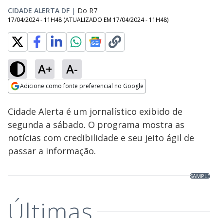
CIDADE ALERTA DF
|
Do R7
17/04/2024 - 11H48
(ATUALIZADO EM
17/04/2024 - 11H48
)
A+
A-
Loaded
:
2.50%
Adicione como fonte preferencial no Google
Ativar
Som
Opens in new window
Cidade Alerta é um jornalístico exibido de
segunda a sábado. O programa mostra as
notícias com credibilidade e seu jeito ágil de
passar a informação.
SAMPLE
Últimas