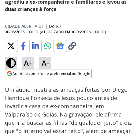
agrediu a ex-companheira e familiares e levou as
duas crianças à força
CIDADE ALERTA DF
|
Do R7
30/06/2026 - 09H31
(ATUALIZADO EM
30/06/2026 - 09H31
)
A+
A-
Loaded
:
100.00%
Adicione como fonte preferencial no Google
Subtitles
Ativar
Som
Opens in new window
Um áudio mostra as ameaças feitas por Diego
Henrique Fonseca de Jesus pouco antes de
invadir a casa da ex-companheira, em
Valparaíso de Goiás. Na gravação, ele afirma
que iria buscar as filhas "de qualquer jeito" e diz
que "o inferno vai estar feito", além de ameaçar