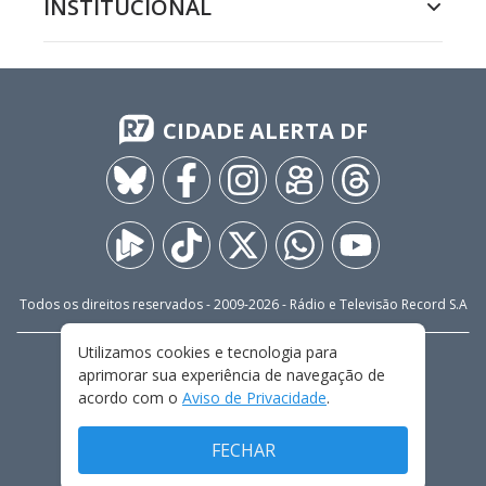
INSTITUCIONAL
CIDADE ALERTA DF
Todos os direitos reservados - 2009-
2026
- Rádio e Televisão Record S.A
Utilizamos cookies e tecnologia para
CARREIRA
FALE CONOSCO
PRIVACIDADE
aprimorar sua experiência de navegação de
TERMOS E CONDIÇÕES DE USO
acordo com o
Aviso de Privacidade
.
FECHAR