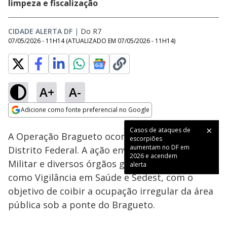
limpeza e fiscalização
CIDADE ALERTA DF
|
Do R7
07/05/2026 - 11H14
(ATUALIZADO EM
07/05/2026 - 11H14
)
A+
A-
Loaded
:
28.84%
Adicione como fonte preferencial no Google
Subtitles
Ativar
Som
Opens in new window
Casos de ataques de
A Operação Bragueto ocorreu na Asa Norte, no
escorpiões
aumentam no DF em
Distrito Federal. A ação envolveu a Polícia
2026 e acendem
Militar e diversos órgãos governamentais,
alerta
como Vigilância em Saúde e Sedest, com o
objetivo de coibir a ocupação irregular da área
pública sob a ponte do Bragueto.