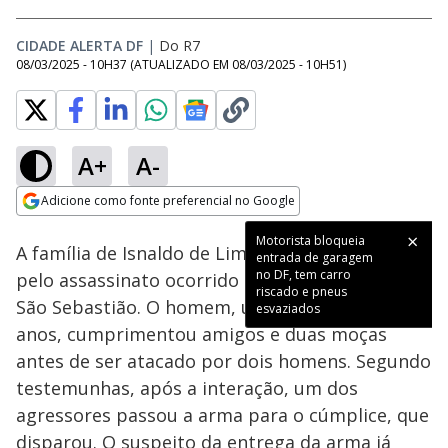
CIDADE ALERTA DF
|
Do R7
08/03/2025 - 10H37
(ATUALIZADO EM
08/03/2025 - 10H51
)
A+
A-
Loaded
:
45.84%
Adicione como fonte preferencial no Google
Subtitles
Ativar
Som
Opens in new window
Motorista bloqueia
A família de Isnaldo de Lima Primo busca justiça
entrada de garagem
no DF, tem carro
pelo assassinato ocorrido próximo a um bar em
riscado e pneus
São Sebastião. O homem, um açougueiro de 36
esvaziados
anos, cumprimentou amigos e duas moças
antes de ser atacado por dois homens. Segundo
testemunhas, após a interação, um dos
agressores passou a arma para o cúmplice, que
disparou. O suspeito da entrega da arma já