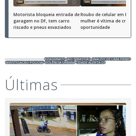
Motorista bloqueia entrada de
Roubo de celular em Brasíl
garagem no DF, tem carro
mulher é vítima de crime 
riscado e pneus esvaziados
oportunidade
ASSASSINATO
SÃO SEBASTIÃO
ISNALDO DE LIMA PRIMO
INVESTIGAÇÃO POLICIAL
VIOLÊNCIA URBANA
CIDADE ALERTA DF
Últimas