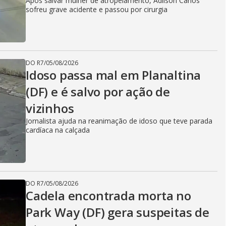
Após salvar mulher de atropelamento, Adilson Carlos
sofreu grave acidente e passou por cirurgia
DO R7
/
05/08/2026
Idoso passa mal em Planaltina
(DF) e é salvo por ação de
vizinhos
Jornalista ajuda na reanimação de idoso que teve parada
cardíaca na calçada
DO R7
/
05/08/2026
Cadela encontrada morta no
Park Way (DF) gera suspeitas de