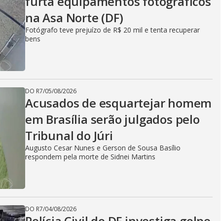
furta equipamentos fotográficos
na Asa Norte (DF)
Fotógrafo teve prejuízo de R$ 20 mil e tenta recuperar
bens
DO R7
/
05/08/2026
Acusados de esquartejar homem
em Brasília serão julgados pelo
Tribunal do Júri
Augusto Cesar Nunes e Gerson de Sousa Basílio
respondem pela morte de Sidnei Martins
DO R7
/
04/08/2026
Polícia Civil do DF investiga golpe