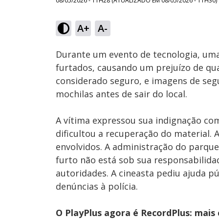
08/05/2026 - 11H28
(ATUALIZADO EM
08/05/2026 - 11H30
)
Loaded
:
22.53%
A+
A-
Ativar
Som
Durante um evento de tecnologia, uma
furtados, causando um prejuízo de qu
considerado seguro, e imagens de seg
mochilas antes de sair do local.
A vítima expressou sua indignação com
dificultou a recuperação do material. A 
envolvidos. A administração do parque
furto não está sob sua responsabilida
autoridades. A cineasta pediu ajuda pú
denúncias à polícia.
O PlayPlus agora é RecordPlus: mais