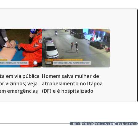
ta em via pública
Homem salva mulher de
or vizinhos; veja
atropelamento no Itapoã
 em emergências
(DF) e é hospitalizado
FURTO
POLÍCIA
POLÍCIA CIVIL
TECNOLOGIA