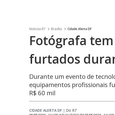
Noticias R7
Brasília
Cidade Alerta DF
Fotógrafa te
furtados dura
Durante um evento de tecnolo
equipamentos profissionais f
R$ 60 mil
CIDADE ALERTA DF
|
Do R7