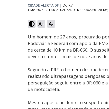
CIDADE ALERTA DF
|
Do R7
11/05/2026 - 20H06
(ATUALIZADO EM
11/05/2026 - 20H06
)
A+
A-
Ativar
Som
Um homem de 27 anos, procurado por es
Rodoviária Federal) com apoio da PMGO
de cerca de 10 km na BR-060. O suspe
deveria cumprir mais de nove anos de
Segundo a PRF, o homem desobedeceu 
realizando ultrapassagens perigosas 
perseguição seguiu entre a BR-060 e a
da motocicleta.
Mesmo após o acidente, o suspeito ai