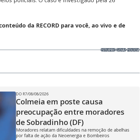
os policiais. O caso é investigado pela 26ª
 conteúdo da RECORD para você, ao vivo e de
ESTUPRO
GOIÁS
POLÍCIA
DO R7
/
08/08/2026
Colmeia em poste causa
preocupação entre moradores
de Sobradinho (DF)
Moradores relatam dificuldades na remoção de abelhas
por falta de ação da Neoenergia e Bombeiros