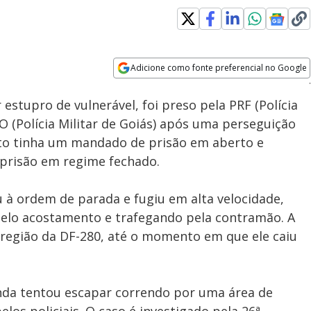
Loaded
:
100.00%
Adicione como fonte preferencial no Google
Subtitles
Velocidade
Opens in new window
tupro de vulnerável, foi preso pela PRF (Polícia
 (Polícia Militar de Goiás) após uma perseguição
ito tinha um mandado de prisão em aberto e
 prisão em regime fechado.
à ordem de parada e fugiu em alta velocidade,
pelo acostamento e trafegando pela contramão. A
 região da DF-280, até o momento em que ele caiu
nda tentou escapar correndo por uma área de