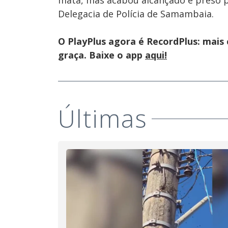
mata, mas acabou alcançado e preso pel
Delegacia de Polícia de Samambaia.
O PlayPlus agora é RecordPlus: mais
graça. Baixe o app
aqui!
Últimas