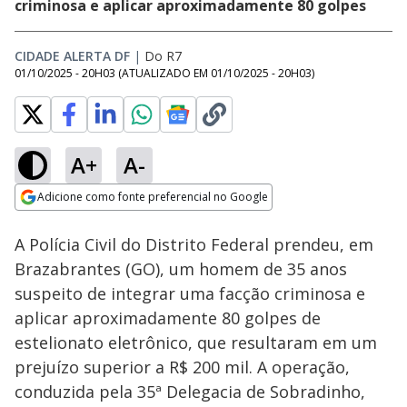
criminosa e aplicar aproximadamente 80 golpes
CIDADE ALERTA DF
|
Do R7
01/10/2025 - 20H03
(ATUALIZADO EM
01/10/2025 - 20H03
)
A+
A-
Loaded
:
23.23%
Adicione como fonte preferencial no Google
Subtitles
Ativar
Som
Opens in new window
Motorista bloqueia
A Polícia Civil do Distrito Federal prendeu, em
entrada de garagem
no DF, tem carro
Brazabrantes (GO), um homem de 35 anos
riscado e pneus
suspeito de integrar uma facção criminosa e
esvaziados
aplicar aproximadamente 80 golpes de
estelionato eletrônico, que resultaram em um
prejuízo superior a R$ 200 mil. A operação,
conduzida pela 35ª Delegacia de Sobradinho,