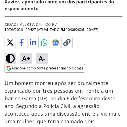
Xavier, apontado como um dos participantes do
espancamento
CIDADE ALERTA DF
|
Do R7
10/06/2026 - 20H27
(ATUALIZADO EM
10/06/2026 - 20H27
)
A+
A-
Loaded
:
19.60%
Adicione como fonte preferencial no Google
Subtitles
Ativar
Som
Opens in new window
Um homem morreu após ser brutalmente
espancado por três pessoas em frente a um
bar no Gama (DF), no dia 6 de fevereiro deste
ano. Segundo a Polícia Civil, a agressão
aconteceu após uma discussão entre a vítima e
uma mulher, que teria chamado dois